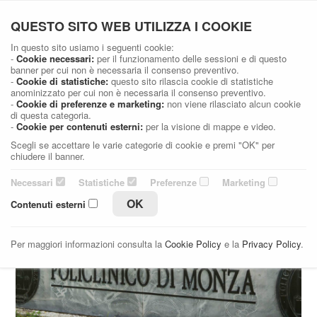
Dott. Stefano Casellato
QUESTO SITO WEB UTILIZZA I COOKIE
Medico Chirurgo specialista in Urologia e Andrologia
In questo sito usiamo i seguenti cookie:
-
Cookie necessari:
per il funzionamento delle sessioni e di questo
banner per cui non è necessaria il consenso preventivo.
OSPEDALI
-
Cookie di statistiche:
questo sito rilascia cookie di statistiche
anominizzato per cui non è necessaria il consenso preventivo.
-
Cookie di preferenze e marketing:
non viene rilasciato alcun cookie
Home
Ospedali
di questa categoria.
-
Cookie per contenuti esterni:
per la visione di mappe e video.
Scegli se accettare le varie categorie di cookie e premi "OK" per
chiudere il banner.
Necessari
Statistiche
Preferenze
Marketing
OK
Contenuti esterni
Per maggiori informazioni consulta la
Cookie Policy
e la
Privacy Policy
.