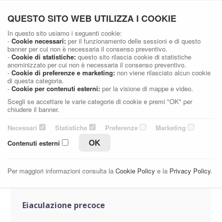
Dott. Stefano Casellato
QUESTO SITO WEB UTILIZZA I COOKIE
Medico Chirurgo specialista in Urologia e Andrologia
In questo sito usiamo i seguenti cookie:
-
Cookie necessari:
per il funzionamento delle sessioni e di questo
banner per cui non è necessaria il consenso preventivo.
PATOLOGIE ANDROLOGICHE
-
Cookie di statistiche:
questo sito rilascia cookie di statistiche
anominizzato per cui non è necessaria il consenso preventivo.
-
Cookie di preferenze e marketing:
non viene rilasciato alcun cookie
Home
Patologie
Patologie Andrologiche
di questa categoria.
-
Cookie per contenuti esterni:
per la visione di mappe e video.
Scegli se accettare le varie categorie di cookie e premi "OK" per
chiudere il banner.
Deficit erettile
Necessari
Statistiche
Preferenze
Marketing
OK
Contenuti esterni
Dettagli
Richiedi informazioni
Per maggiori informazioni consulta la
Cookie Policy
e la
Privacy Policy
.
Eiaculazione precoce