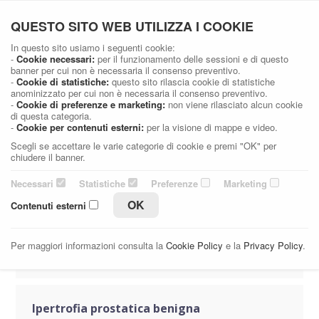
Dott. Stefano Casellato
QUESTO SITO WEB UTILIZZA I COOKIE
Medico Chirurgo specialista in Urologia e Andrologia
In questo sito usiamo i seguenti cookie:
-
Cookie necessari:
per il funzionamento delle sessioni e di questo
banner per cui non è necessaria il consenso preventivo.
PATOLOGIE DELLA PROSTATA
-
Cookie di statistiche:
questo sito rilascia cookie di statistiche
anominizzato per cui non è necessaria il consenso preventivo.
-
Cookie di preferenze e marketing:
non viene rilasciato alcun cookie
Home
Patologie
Patologie Urologiche
di questa categoria.
Patologie della prostata
-
Cookie per contenuti esterni:
per la visione di mappe e video.
Scegli se accettare le varie categorie di cookie e premi "OK" per
chiudere il banner.
Necessari
Statistiche
Preferenze
Marketing
Cistiti
OK
Contenuti esterni
Per maggiori informazioni consulta la
Cookie Policy
e la
Privacy Policy
.
Dettagli
Richiedi informazioni
Ipertrofia prostatica benigna