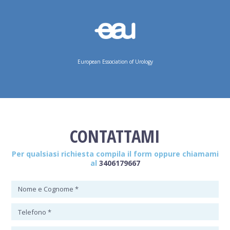
European Essociation of Urology
CONTATTAMI
Per qualsiasi richiesta compila il form oppure chiamami
al
3406179667